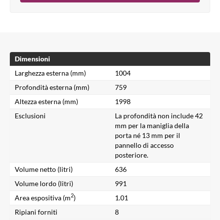
Dimensioni
Larghezza esterna (mm)
1004
Profondità esterna (mm)
759
Altezza esterna (mm)
1998
Esclusioni
La profondità non include 42
mm per la maniglia della
porta né 13 mm per il
pannello di accesso
posteriore.
Volume netto (litri)
636
Volume lordo (litri)
991
2
Area espositiva (m
)
1.01
Ripiani forniti
8