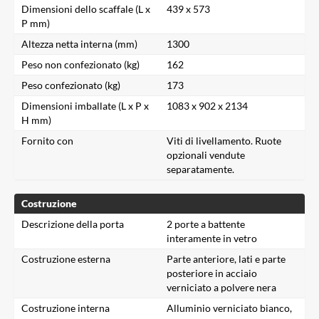
Dimensioni dello scaffale (L x
439 x 573
P mm)
Altezza netta interna (mm)
1300
Peso non confezionato (kg)
162
Peso confezionato (kg)
173
Dimensioni imballate (L x P x
1083 x 902 x 2134
H mm)
Fornito con
Viti di livellamento. Ruote
opzionali vendute
separatamente.
Costruzione
Descrizione della porta
2 porte a battente
interamente in vetro
Costruzione esterna
Parte anteriore, lati e parte
posteriore in acciaio
verniciato a polvere nera
Costruzione interna
Alluminio verniciato bianco,