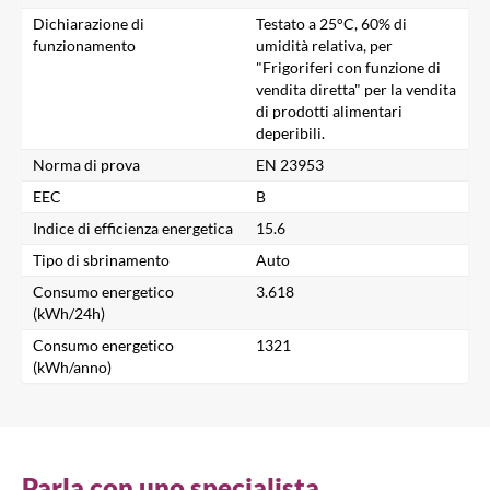
Dichiarazione di
Testato a 25°C, 60% di
Chiudi
funzionamento
umidità relativa, per
"Frigoriferi con funzione di
vendita diretta" per la vendita
Cerca un prodotto...
di prodotti alimentari
deperibili.
Norma di prova
EN 23953
EEC
B
Cerca
Indice di efficienza energetica
15.6
Tipo di sbrinamento
Auto
Consumo energetico
3.618
(kWh/24h)
Consumo energetico
1321
(kWh/anno)
Parla con uno specialista