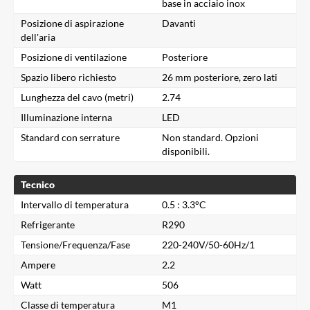
base in acciaio inox
Posizione di aspirazione
Davanti
dell'aria
Posizione di ventilazione
Posteriore
Spazio libero richiesto
26 mm posteriore, zero lati
Lunghezza del cavo (metri)
2.74
Illuminazione interna
LED
Standard con serrature
Non standard. Opzioni
disponibili.
Tecnico
Intervallo di temperatura
0.5 : 3.3°C
Refrigerante
R290
Tensione/Frequenza/Fase
220-240V/50-60Hz/1
Ampere
2.2
Watt
506
Classe di temperatura
M1