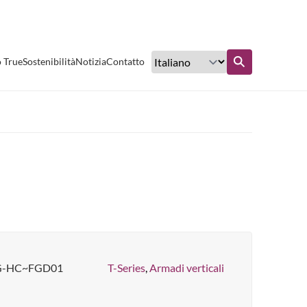
Eccellente servizio clienti
o True
Sostenibilità
Notizia
Contatto
nto
Scopri di più
G-HC~FGD01
T-Series
,
Armadi verticali