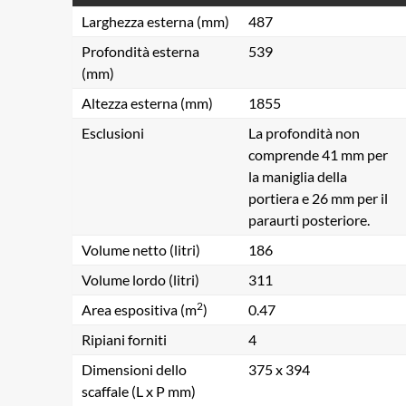
Larghezza esterna (mm)
487
Profondità esterna
539
(mm)
Altezza esterna (mm)
1855
Esclusioni
La profondità non
comprende 41 mm per
la maniglia della
portiera e 26 mm per il
paraurti posteriore.
Volume netto (litri)
186
Volume lordo (litri)
311
2
Area espositiva (m
)
0.47
Ripiani forniti
4
Dimensioni dello
375 x 394
scaffale (L x P mm)