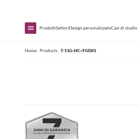
Disponibilità immediata
Prodotti
Settori
Design personalizzato
Casi di studio
Home
|
Products
|
T-11G-HC~FGD01
Acquista per Gamma
Espositore con termoconvettore
Banconi e sottobanconi
Tavoli di preparazione