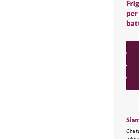
Fri
Tutti i prodotti
per
bat
Siam
Che tu
refrig