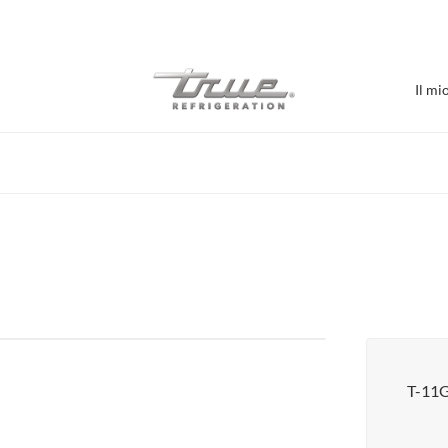
7 anni di garanzia su parti e manodopera
Il mi
Acquista per Stabilime
Bar / Birrificio
Refrigerazione bar
Burger Bar
Caffè / Prodotti da forno
Espositore con porta in vetro
Sale alimentari
T-11
Pizzeria
Supporti sottoattrezzature
Visualizza tutto