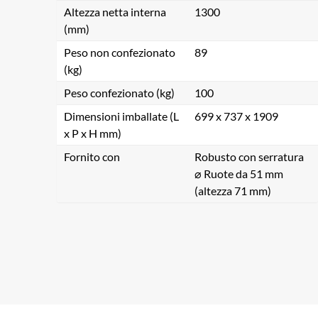
Altezza netta interna
1300
(mm)
Peso non confezionato
89
(kg)
Peso confezionato (kg)
100
Dimensioni imballate (L
699 x 737 x 1909
x P x H mm)
Fornito con
Robusto con serratura
⌀ Ruote da 51 mm
(altezza 71 mm)
Ce