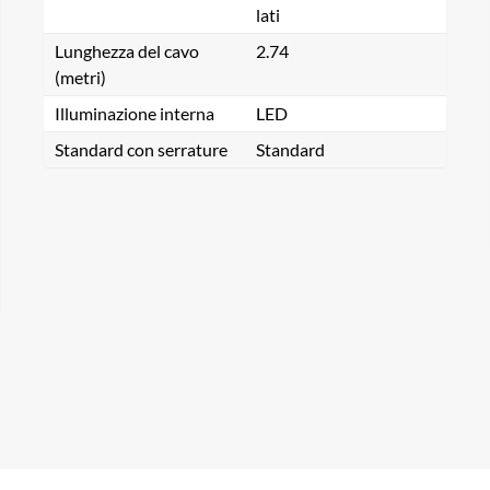
lati
Lunghezza del cavo
2.74
(metri)
Illuminazione interna
LED
Standard con serrature
Standard
rca un prodotto...