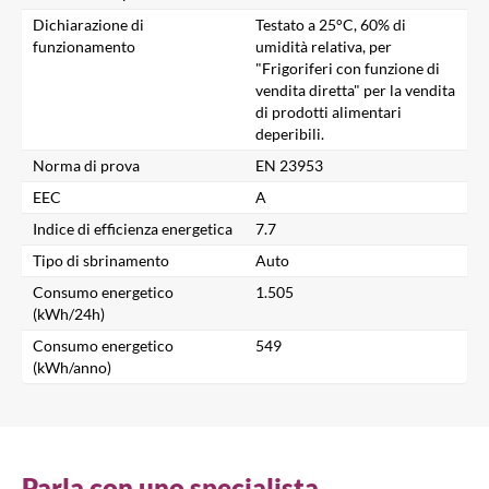
Dichiarazione di
Testato a 25°C, 60% di
Chiudi
funzionamento
umidità relativa, per
"Frigoriferi con funzione di
vendita diretta" per la vendita
Cerca un prodotto...
di prodotti alimentari
deperibili.
Norma di prova
EN 23953
EEC
A
Cerca
Indice di efficienza energetica
7.7
Tipo di sbrinamento
Auto
Consumo energetico
1.505
(kWh/24h)
Consumo energetico
549
(kWh/anno)
Parla con uno specialista