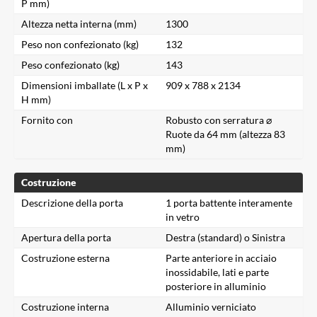
P mm)
Altezza netta interna (mm)
1300
Peso non confezionato (kg)
132
Peso confezionato (kg)
143
Dimensioni imballate (L x P x
909 x 788 x 2134
H mm)
Fornito con
Robusto con serratura ⌀
Ruote da 64 mm (altezza 83
mm)
Costruzione
Descrizione della porta
1 porta battente interamente
in vetro
Apertura della porta
Destra (standard) o Sinistra
Costruzione esterna
Parte anteriore in acciaio
inossidabile, lati e parte
posteriore in alluminio
Costruzione interna
Alluminio verniciato