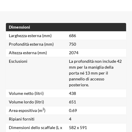
Dimensioni
Larghezza esterna (mm)
686
Profondità esterna (mm)
750
Altezza esterna (mm)
2074
Esclusioni
La profondità non include 42
mm per la maniglia della
porta né 13 mm per il
pannello di accesso
posteriore.
Volume netto (litri)
438
Volume lordo (litri)
651
2
Area espositiva (m
)
0.69
Ripiani forniti
4
Dimensioni dello scaffale (L x
582 x 591