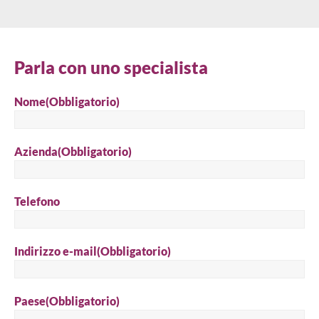
o
altri
partner
preferiti
Parla con uno specialista
di
True
Nome
(Obbligatorio)
Refrigeration,
che
possono
Azienda
(Obbligatorio)
fornirti
direttamente
un
Telefono
preventivo
del
prodotto
Indirizzo e-mail
(Obbligatorio)
Paese
(Obbligatorio)