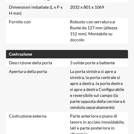
Dimensioni imballate (L x P x
2032 x 801 x 1069
H mm)
Fornito con
Robusto con serratura ⌀
Ruote da 127 mm (altezza
152 mm). Montabile su
zoccolo
Costruzione
Descrizione della porta
3 solide porte a battente
Apertura della porta
La porta sinistra si apre a
sinistra, la porta centrale si
apre a destra, la porta destra
si apre a destra Configurabile
e reversibile sul campo (la
parte opposta della cerniera è
venduta separatamente)
Costruzione esterna
Parte anteriore e piano di
lavoro in acciaio inossidabile,
lati e parte posteriore in
alluminio