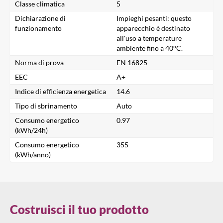
Classe climatica
5
Dichiarazione di
Impieghi pesanti: questo
funzionamento
apparecchio è destinato
all'uso a temperature
ambiente fino a 40°C.
Chiudi
Norma di prova
EN 16825
EEC
A+
Richiedi un Preventivo
Indice di efficienza energetica
14.6
Tipo di sbrinamento
Auto
Nome
Consumo energetico
0.97
(kWh/24h)
Indirizzo e-mail
Consumo energetico
355
(kWh/anno)
Azienda
Costruisci il tuo prodotto
Telefono