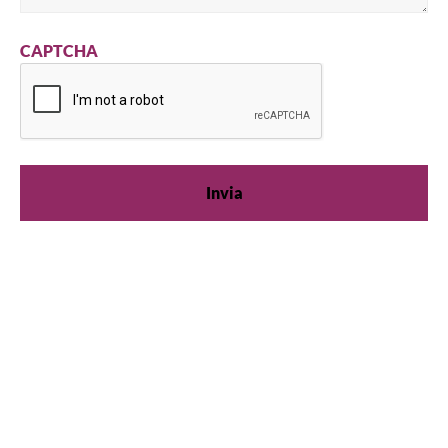
CAPTCHA
Siamo disponibili
Che tu stia cercando consigli pratici sulla
refrigerazione o abbia bisogno di supporto per il
prodotto, siamo sempre qui per aiutarti. Contattaci
qui sotto.