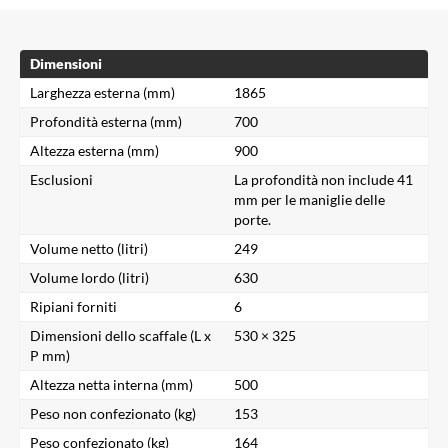
Dimensioni
Larghezza esterna (mm)
1865
Profondità esterna (mm)
700
Altezza esterna (mm)
900
Esclusioni
La profondità non include 41
mm per le maniglie delle
porte.
Volume netto (litri)
249
Volume lordo (litri)
630
Ripiani forniti
6
Dimensioni dello scaffale (L x
530 × 325
P mm)
Altezza netta interna (mm)
500
Peso non confezionato (kg)
153
Peso confezionato (kg)
164