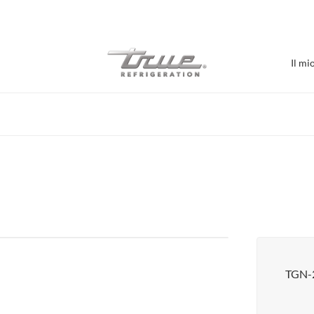
7 anni di garanzia su parti e manodopera
Il mi
Acquista per Stabilime
Bar / Birrificio
Refrigerazione bar
Burger Bar
Caffè / Prodotti da forno
Espositore con porta in vetro
Sale alimentari
TGN-
Pizzeria
Supporti sottoattrezzature
Visualizza tutto