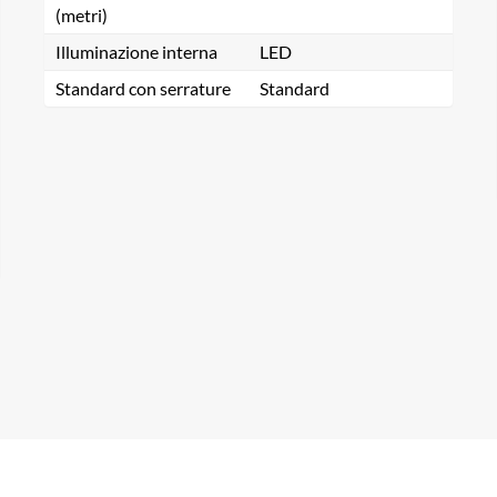
(metri)
Illuminazione interna
LED
Standard con serrature
Standard
rca un prodotto...