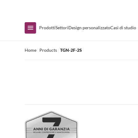
Disponibilità immediata
Prodotti
Settori
Design personalizzato
Casi di studio
Home
|
Products
|
TGN-2F-2S
Acquista per Gamma
Espositore con termoconvettore
Banconi e sottobanconi
Tavoli di preparazione