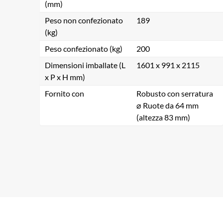
(mm)
Peso non confezionato
189
(kg)
Peso confezionato (kg)
200
Dimensioni imballate (L
1601 x 991 x 2115
x P x H mm)
Fornito con
Robusto con serratura
⌀ Ruote da 64 mm
(altezza 83 mm)
Ce