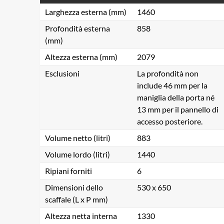
Larghezza esterna (mm)
1460
Profondità esterna
858
(mm)
Altezza esterna (mm)
2079
Esclusioni
La profondità non
include 46 mm per la
maniglia della porta né
13 mm per il pannello di
accesso posteriore.
Volume netto (litri)
883
Volume lordo (litri)
1440
Ripiani forniti
6
Dimensioni dello
530 x 650
scaffale (L x P mm)
Altezza netta interna
1330