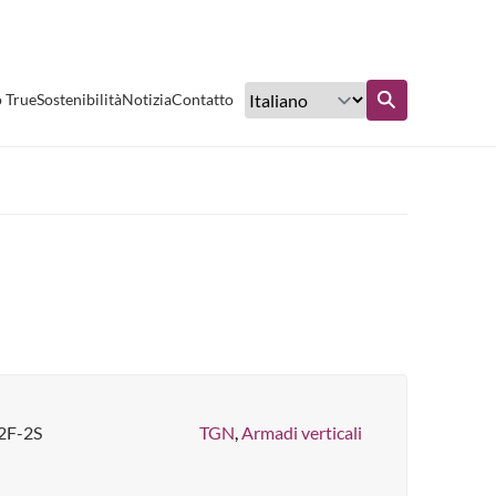
Eccellente servizio clienti
o True
Sostenibilità
Notizia
Contatto
nto
Scopri di più
2F-2S
TGN
,
Armadi verticali