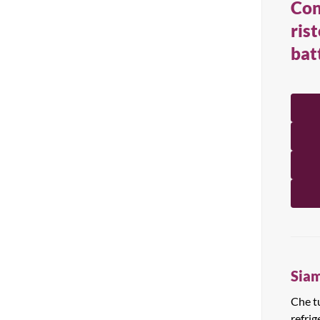
Con
Tutti i prodotti
ris
bat
Siam
Che tu
refrig