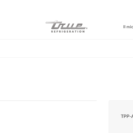
7 anni di garanzia su parti e manodopera
Il mi
Acquista per Stabilime
Bar / Birrificio
Refrigerazione bar
Burger Bar
Caffè / Prodotti da forno
Espositore con porta in vetro
Sale alimentari
TPP-
Pizzeria
Supporti sottoattrezzature
Visualizza tutto