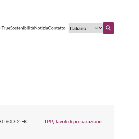
Eccellente servizio clienti
o True
Sostenibilità
Notizia
Contatto
nto
Scopri di più
AT-60D-2-HC
TPP
,
Tavoli di preparazione