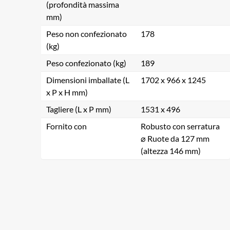
(profondità massima
mm)
Peso non confezionato
178
(kg)
Peso confezionato (kg)
189
Dimensioni imballate (L
1702 x 966 x 1245
x P x H mm)
Tagliere (L x P mm)
1531 x 496
Fornito con
Robusto con serratura
⌀ Ruote da 127 mm
(altezza 146 mm)
Ce