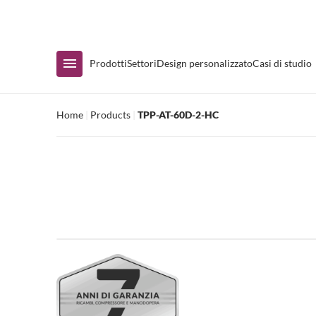
Disponibilità immediata
Prodotti
Settori
Design personalizzato
Casi di studio
Home
|
Products
|
TPP-AT-60D-2-HC
Acquista per Gamma
Espositore con termoconvettore
Banconi e sottobanconi
Tavoli di preparazione