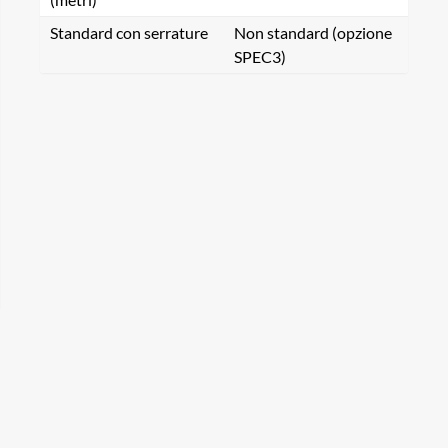
Standard con serrature
Non standard (opzione
SPEC3)
rca un prodotto...