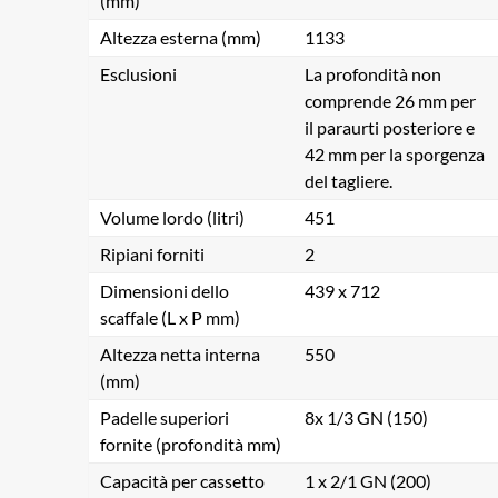
(mm)
Altezza esterna (mm)
1133
Esclusioni
La profondità non
comprende 26 mm per
il paraurti posteriore e
42 mm per la sporgenza
del tagliere.
Volume lordo (litri)
451
Ripiani forniti
2
Dimensioni dello
439 x 712
scaffale (L x P mm)
Altezza netta interna
550
(mm)
Padelle superiori
8x 1/3 GN (150)
fornite (profondità mm)
Capacità per cassetto
1 x 2/1 GN (200)