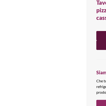
Tav
Tutti i prodotti
pizz
cas
Siam
Che tu
refrig
prodo