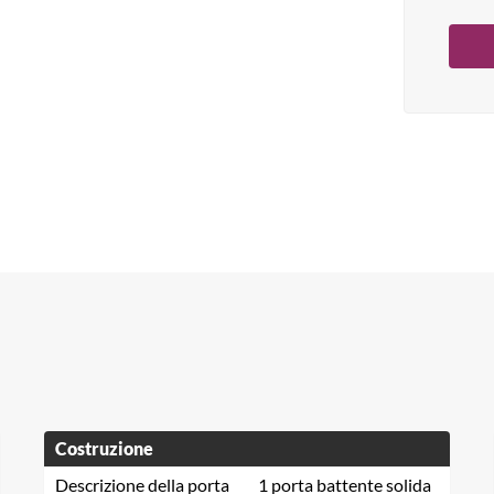
Costruzione
Descrizione della porta
1 porta battente solida