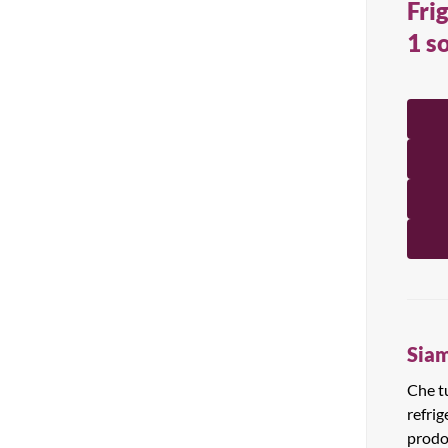
Fri
Tutti i prodotti
1 s
Siam
Che tu
refrig
prodo