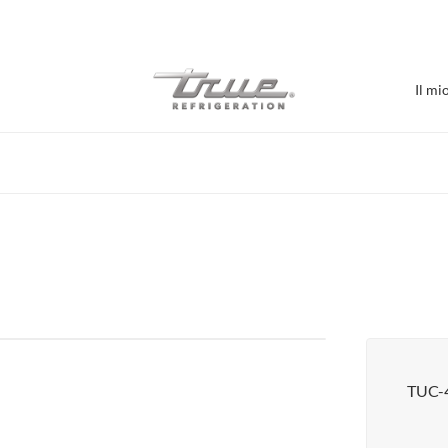
7 anni di garanzia su parti e manodopera
Il mi
Acquista per Stabilime
Bar / Birrificio
Refrigerazione bar
Burger Bar
Caffè / Prodotti da forno
Espositore con porta in vetro
Sale alimentari
TUC-
Pizzeria
Supporti sottoattrezzature
Visualizza tutto