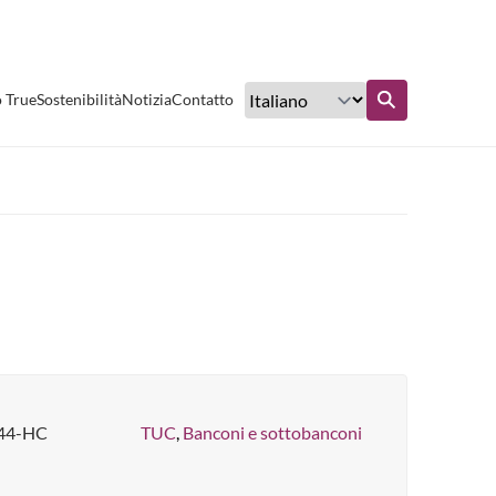
Eccellente servizio clienti
o True
Sostenibilità
Notizia
Contatto
nto
Scopri di più
44-HC
TUC
,
Banconi e sottobanconi