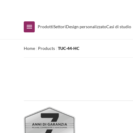
Disponibilità immediata
Prodotti
Settori
Design personalizzato
Casi di studio
Home
|
Products
|
TUC-44-HC
Acquista per Gamma
Espositore con termoconvettore
Banconi e sottobanconi
Tavoli di preparazione