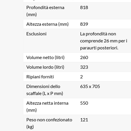
Profondità esterna
818
(mm)
Altezza esterna (mm)
839
Esclusioni
La profondità non
comprende 26 mm per i
paraurti posteriori.
Volume netto (litri)
260
Volume lordo (litri)
323
Ripiani forniti
2
Dimensioni dello
635 x 705
scaffale (L x P mm)
Altezza netta interna
550
(mm)
Peso non confezionato
121
(kg)