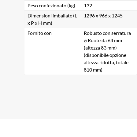
Peso confezionato (kg)
132
Dimensioni imballate (L
1296 x 966 x 1245
x P x H mm)
Fornito con
Robusto con serratura
⌀ Ruote da 64 mm
(altezza 83 mm)
(disponibile opzione
altezza ridotta, totale
810 mm)
Ce