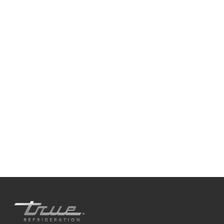
Siamo disponibili
Che tu stia cercando consigli pratici sulla
refrigerazione o abbia bisogno di supporto per il
prodotto, siamo sempre qui per aiutarti. Contattaci
qui sotto.
+41 61 563 07 05
true-ch@truemfg.com