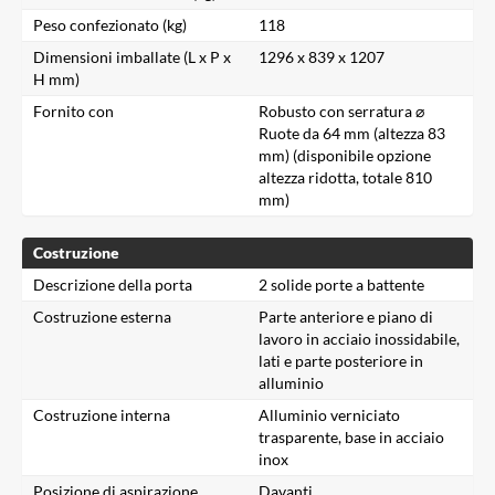
Peso confezionato (kg)
118
Dimensioni imballate (L x P x
1296 x 839 x 1207
H mm)
Fornito con
Robusto con serratura ⌀
Ruote da 64 mm (altezza 83
mm) (disponibile opzione
altezza ridotta, totale 810
mm)
Costruzione
Descrizione della porta
2 solide porte a battente
Costruzione esterna
Parte anteriore e piano di
lavoro in acciaio inossidabile,
lati e parte posteriore in
alluminio
Costruzione interna
Alluminio verniciato
trasparente, base in acciaio
inox
Posizione di aspirazione
Davanti