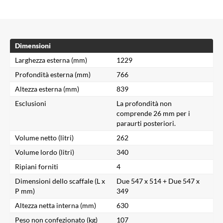
Dimensioni
Larghezza esterna (mm)
1229
Profondità esterna (mm)
766
Altezza esterna (mm)
839
Esclusioni
La profondità non
comprende 26 mm per i
paraurti posteriori.
Volume netto (litri)
262
Volume lordo (litri)
340
Ripiani forniti
4
Dimensioni dello scaffale (L x
Due 547 x 514 + Due 547 x
P mm)
349
Altezza netta interna (mm)
630
Peso non confezionato (kg)
107